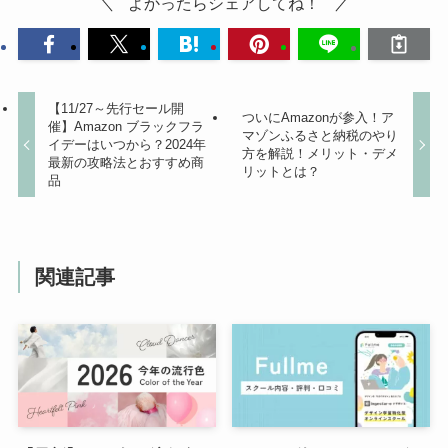
よかったらシェアしてね！
【11/27～先行セール開
ついにAmazonが参入！ア
催】Amazon ブラックフラ
マゾンふるさと納税のやり
イデーはいつから？2024年
方を解説！メリット・デメ
最新の攻略法とおすすめ商
リットとは？
品
関連記事