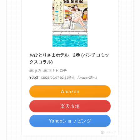
おひとりさまホテル 2巻 (バンチコミッ
クスコラル)
著:まろ, 著:マキヒロチ
¥653
（2025/09/07 02:52時点 | Amazon調べ）
Amazon
楽天市場
Yahooショッピング
ポチップ