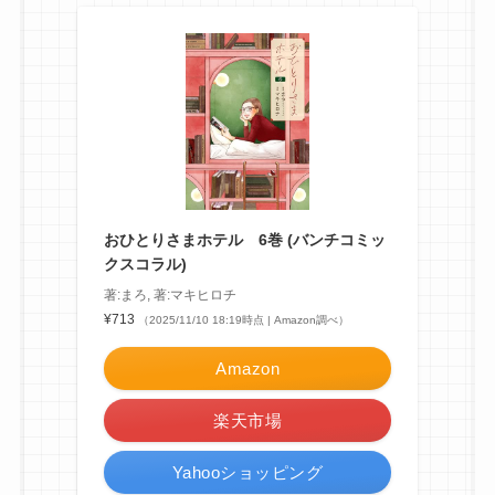
おひとりさまホテル 6巻 (バンチコミッ
クスコラル)
著:まろ, 著:マキヒロチ
¥713
（2025/11/10 18:19時点 | Amazon調べ）
Amazon
楽天市場
Yahooショッピング