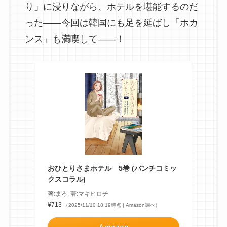
り」に浸りながら、ホテルを堪能するのだ
った――今回は韓国にも足を延ばし「ホカ
ンス」も満喫して――！
おひとりさまホテル 5巻 (バンチコミッ
クスコラル)
著:まろ, 著:マキヒロチ
¥713
（2025/11/10 18:19時点 | Amazon調べ）