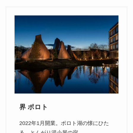
界 ポロト
2022年1月開業。ポロト湖の懐にひた
る、とんがり湯小屋の宿。