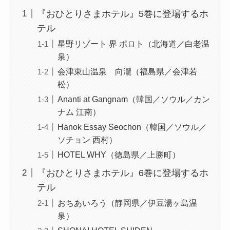
『おひとりさまホテル』5巻に登場するホ
テル
星野リゾート 界 ポロト（北海道／白老温
泉）
会津東山温泉 向瀧（福島県／会津若
松）
Ananti at Gangnam（韓国／ソウル／カン
ナム 江南）
Hanok Essay Seochon（韓国／ソウル／
ソチョン 西村）
HOTEL WHY（徳島県／上勝町）
『おひとりさまホテル』6巻に登場するホ
テル
おちあいろう（静岡県／伊豆湯ヶ島温
泉）