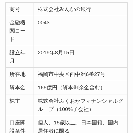
商号
株式会社みんなの銀行
金融機
0043
関コー
ド
設立年
2019年8月15日
月
所在地
福岡市中央区西中洲6番27号
資本金
165億円（資本剰余金含む）
株主
株式会社ふくおかフィナンシャルグ
ループ（100%子会社）
口座開
個人、15歳以上、日本国籍、国内
設条件
居住者に限る