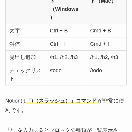
ト
ト（Mac）
（Windows
）
太字
Ctrl + B
Cmd + B
斜体
Ctrl + I
Cmd + I
見出し追加
/h1, /h2, /h3
/h1, /h2, /h3
チェックリス
/todo
/todo
ト
Notionは
「/（スラッシュ）」コマンド
が非常に便
利です。
「/」を入力するとブロックの種類が一覧表示さ