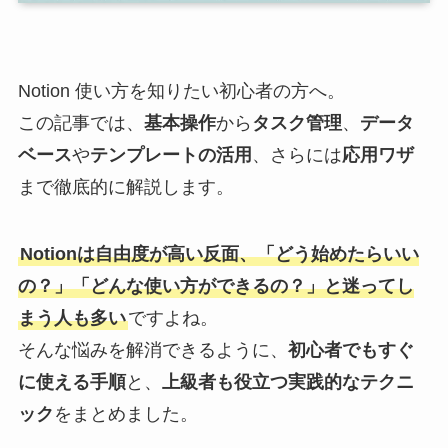
Notion 使い方を知りたい初心者の方へ。
この記事では、
基本操作
から
タスク管理
、
データ
ベース
や
テンプレートの活用
、さらには
応用ワザ
まで徹底的に解説します。
Notionは自由度が高い反面、「どう始めたらいい
の？」「どんな使い方ができるの？」と迷ってし
まう人も多い
ですよね。
そんな悩みを解消できるように、
初心者でもすぐ
に使える手順
と、
上級者も役立つ実践的なテクニ
ック
をまとめました。